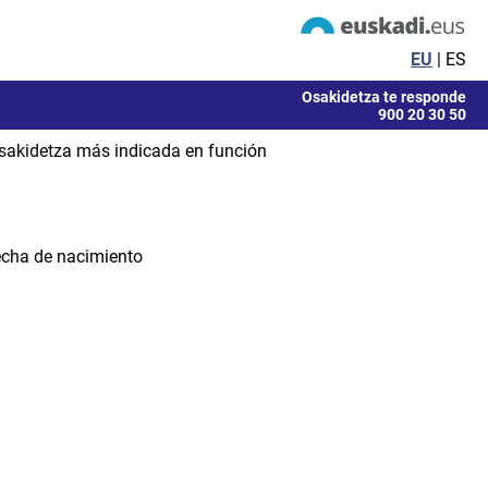
EU
|
ES
Osakidetza te responde
900 20 30 50
 Osakidetza más indicada en función
fecha de nacimiento